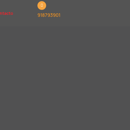
ntacto
918793901