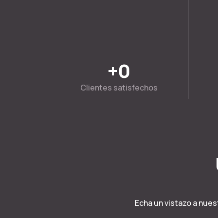
+
0
Clientes satisfechos
Echa un vistazo a nues